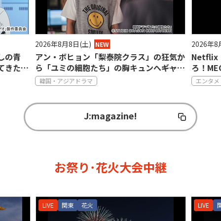
2026年8月8日(土)
2026年8
NEW
しの青
アン・ボヒョン「梨泰院クラス」の狂気か
Netf
てきたも
ら「ユミの細胞たち」の胸キュンへ――ギャッ
ろ！ME
プに沼る映画＆ドラマ3選
たちの
韓国・アジアドラマ
エンタメ
ープロ
J:magazine!
お祭り･花火大会中継
LIVE
関東
花火
LIVE