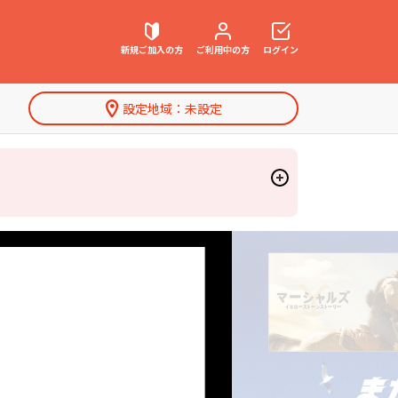
新規ご加入
の方
ご利用中
の方
ログイン
設定地域：
未設定
契約内容確認・変更
お困りごと解決・よくあるご質問
特集一覧
ウェブメール
マガジン