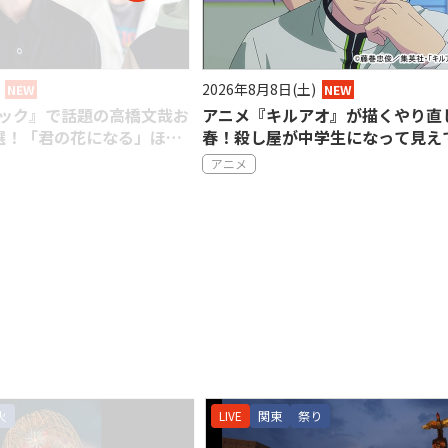
2026年8月8日(土)
NEW
NEW
ック』で話題の高橋文哉お
アニメ『キルアオ』が描くやり直
選！「君の花になる」ほか
春！殺し屋が中学生になって見え
見せる存在感
の【松井玲奈】
アニメ
火
LIVE
関東
祭り