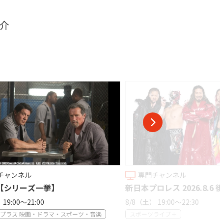
介
専門チャンネル
専門チャンネ
新日本プロレス 2026.8.6 後楽園ホール
【ハワイ特集】
8/8（土） 19:00〜22:30
8/8（土） 21:00〜2
スポーツライブ＋
旅チャンネル ＨＤ