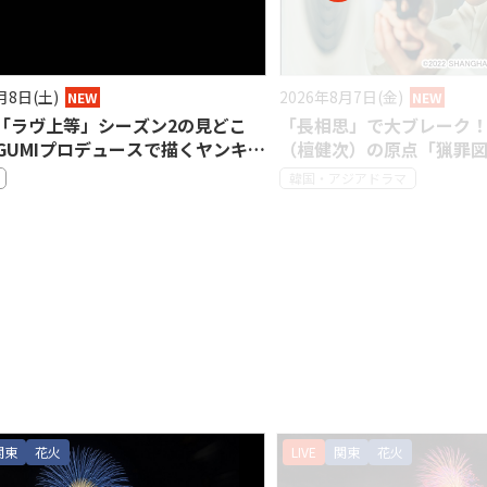
月8日(土)
2026年8月7日(金)
NEW
NEW
lix「ラヴ上等」シーズン2の見どこ
「長相思」で大ブレーク
GUMIプロデュースで描くヤンキー
（檀健次）の原点「猟罪
恋リアとヒューマンドラマ【メンバ
像画～」で光る目の演技
韓国・アジアドラマ
フィール付き】
関東
花火
LIVE
関東
花火