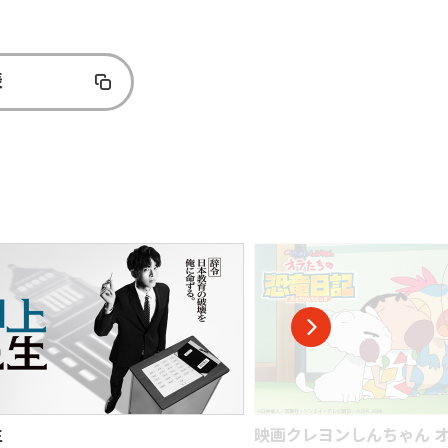
表
映画クレヨンしんちゃん オラたちの恐竜
元敬（ウォンギ