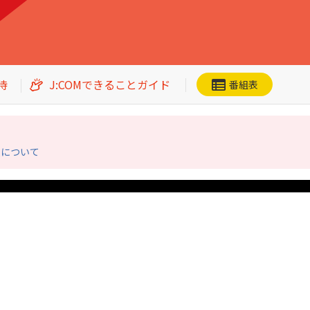
待
J:COMできることガイド
番組表
援について
ネット動画
CS番組一覧
加入者優待