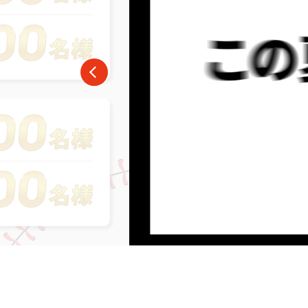
番組ジャンル
洋画
邦画
音
アニメ・キッズ
地域メディア
Jテレ