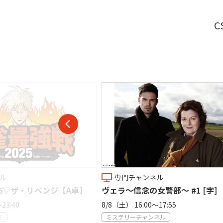
C
専門チャンネル
専門チャンネル
ラ〜信念の女警部〜 #1 [字]
[生]ラグビーリポビタ
プ 日本×オーストラリア(
土） 16:00〜17:55
8/8（土） 18:30〜21:30
テリーチャンネル