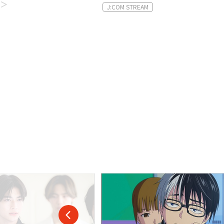
OM STREAM
J:COM STREAM