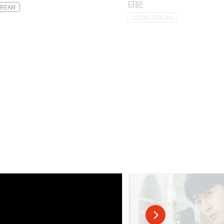
日記
J:COM STREAM
J:COM STREAM